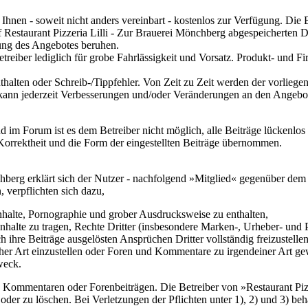
 Ihnen - soweit nicht anders vereinbart - kostenlos zur Verfügung. Die
uf Restaurant Pizzeria Lilli - Zur Brauerei Mönchberg abgespeicherten
zung des Angebotes beruhen.
etreiber lediglich für grobe Fahrlässigkeit und Vorsatz. Produkt- un
thalten oder Schreib-/Tippfehler. Von Zeit zu Zeit werden der vorlie
 kann jederzeit Verbesserungen und/oder Veränderungen an den Angebot
m Forum ist es dem Betreiber nicht möglich, alle Beiträge lückenlos zu
Korrektheit und die Form der eingestellten Beiträge übernommen.
chberg erklärt sich der Nutzer - nachfolgend »Mitglied« gegenüber de
 verpflichten sich dazu,
 Inhalte, Pornographie und grober Ausdrucksweise zu enthalten,
Inhalte zu tragen, Rechte Dritter (insbesondere Marken-, Urheber- und P
 ihre Beiträge ausgelösten Ansprüchen Dritter vollständig freizustellen
Art einzustellen oder Foren und Kommentare zu irgendeiner Art gewerb
weck.
n Kommentaren oder Forenbeiträgen. Die Betreiber von »Restaurant Pizz
 zu löschen. Bei Verletzungen der Pflichten unter 1), 2) und 3) behalte