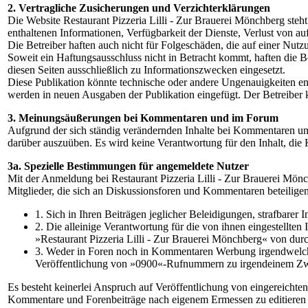
2. Vertragliche Zusicherungen und Verzichterklärungen
Die Website Restaurant Pizzeria Lilli - Zur Brauerei Mönchberg steht
enthaltenen Informationen, Verfügbarkeit der Dienste, Verlust von a
Die Betreiber haften auch nicht für Folgeschäden, die auf einer Nut
Soweit ein Haftungsausschluss nicht in Betracht kommt, haften die B
diesen Seiten ausschließlich zu Informationszwecken eingesetzt.
Diese Publikation könnte technische oder andere Ungenauigkeiten en
werden in neuen Ausgaben der Publikation eingefügt. Der Betreiber
3. Meinungsäußerungen bei Kommentaren und im Forum
Aufgrund der sich ständig verändernden Inhalte bei Kommentaren und i
darüber auszuüben. Es wird keine Verantwortung für den Inhalt, die 
3a. Spezielle Bestimmungen für angemeldete Nutzer
Mit der Anmeldung bei Restaurant Pizzeria Lilli - Zur Brauerei Mön
Mitglieder, die sich an Diskussionsforen und Kommentaren beteiligen,
1. Sich in Ihren Beiträgen jeglicher Beleidigungen, strafbarer
2. Die alleinige Verantwortung für die von ihnen eingestellten 
»Restaurant Pizzeria Lilli - Zur Brauerei Mönchberg« von durch
3. Weder in Foren noch in Kommentaren Werbung irgendwelcher 
Veröffentlichung von »0900«-Rufnummern zu irgendeinem Z
Es besteht keinerlei Anspruch auf Veröffentlichung von eingereichte
Kommentare und Forenbeiträge nach eigenem Ermessen zu editieren oder