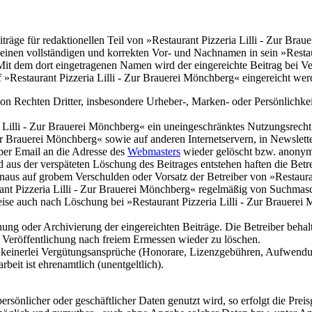
räge für redaktionellen Teil von »Restaurant Pizzeria Lilli - Zur Brau
 seinen vollständigen und korrekten Vor- und Nachnamen in sein »Restau
 Mit dem dort eingetragenen Namen wird der eingereichte Beitrag bei Ve
auf »Restaurant Pizzeria Lilli - Zur Brauerei Mönchberg« eingereicht we
 von Rechten Dritter, insbesondere Urheber-, Marken- oder Persönlichkeit
 Lilli - Zur Brauerei Mönchberg« ein uneingeschränktes Nutzungsrecht 
 Zur Brauerei Mönchberg« sowie auf anderen Internetservern, in Newslet
 per Email an die Adresse des
Webmasters
wieder gelöscht bzw. anonymi
aus der verspäteten Löschung des Beitrages entstehen haften die Betreib
 hinaus auf grobem Verschulden oder Vorsatz der Betreiber von »Restaur
t Pizzeria Lilli - Zur Brauerei Mönchberg« regelmäßig von Suchmaschi
weise auch nach Löschung bei »Restaurant Pizzeria Lilli - Zur Braue
chung oder Archivierung der eingereichten Beiträge. Die Betreiber beha
ch Veröffentlichung nach freiem Ermessen wieder zu löschen.
hen keinerlei Vergütungsansprüche (Honorare, Lizenzgebühren, Aufwend
beit ist ehrenamtlich (unentgeltlich).
rsönlicher oder geschäftlicher Daten genutzt wird, so erfolgt die Preis