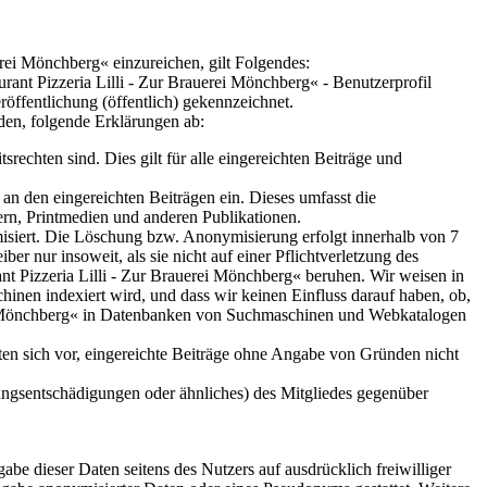
erei Mönchberg« einzureichen, gilt Folgendes:
rant Pizzeria Lilli - Zur Brauerei Mönchberg« - Benutzerprofil
röffentlichung (öffentlich) gekennzeichnet.
rden, folgende Erklärungen ab:
srechten sind. Dies gilt für alle eingereichten Beiträge und
an den eingereichten Beiträgen ein. Dieses umfasst die
tern, Printmedien und anderen Publikationen.
siert. Die Löschung bzw. Anonymisierung erfolgt innerhalb von 7
er nur insoweit, als sie nicht auf einer Pflichtverletzung des
ant Pizzeria Lilli - Zur Brauerei Mönchberg« beruhen. Wir weisen in
nen indexiert wird, und dass wir keinen Einfluss darauf haben, ob,
rei Mönchberg« in Datenbanken von Suchmaschinen und Webkatalogen
lten sich vor, eingereichte Beiträge ohne Angabe von Gründen nicht
ungsentschädigungen oder ähnliches) des Mitgliedes gegenüber
gabe dieser Daten seitens des Nutzers auf ausdrücklich freiwilliger